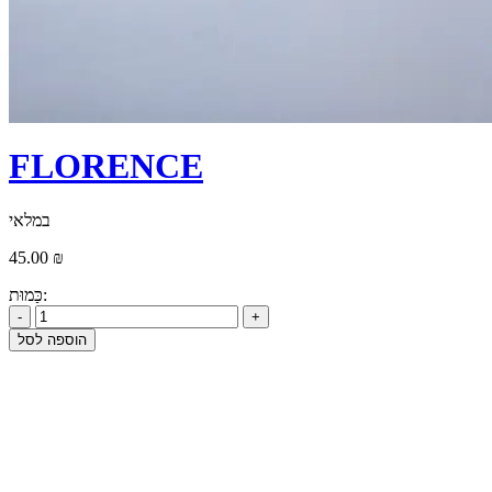
FLORENCE
במלאי
45.00
₪
כַּמוּת:
הוספה לסל